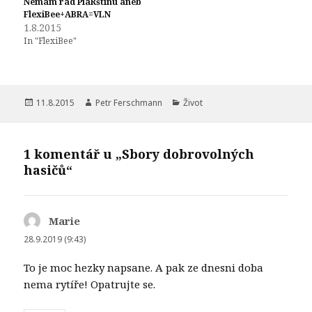
Nemám rád PíáRštinu aneb
FlexiBee+ABRA=VLN
1.8.2015
In "FlexiBee"
Publikováno:
Autor:
Rubriky:
11.8.2015
Petr Ferschmann
Život
1 komentář u „Sbory dobrovolných
hasičů“
Marie
napsal:
28.9.2019 (9:43)
To je moc hezky napsane. A pak ze dnesni doba
nema rytíře! Opatrujte se.