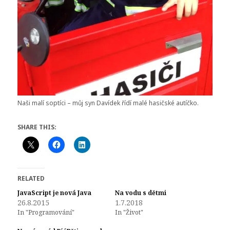
Naši malí soptíci – můj syn Davídek řídí malé hasičské autíčko.
SHARE THIS:
RELATED
JavaScript je nová Java
Na vodu s dětmi
26.8.2015
1.7.2018
In "Programování"
In "Život"