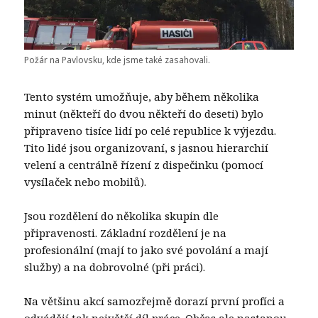
Požár na Pavlovsku, kde jsme také zasahovali.
Tento systém umožňuje, aby během několika
minut (někteří do dvou někteří do deseti) bylo
připraveno tisíce lidí po celé republice k výjezdu.
Tito lidé jsou organizovaní, s jasnou hierarchií
velení a centrálně řízení z dispečinku (pomocí
vysílaček nebo mobilů).
Jsou rozdělení do několika skupin dle
připravenosti. Základní rozdělení je na
profesionální (mají to jako své povolání a mají
služby) a na dobrovolné (při práci).
Na většinu akcí samozřejmě dorazí první profíci a
odvádějí tak největší díl práce. Občas ale nastanou