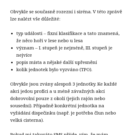
Obvykle se současně rozezní i siréna. V této zprávě
lze nalézt vše důležité:
typ události – fixní klasifikace a tato znamená,
že něco hoří v lese nebo u lesa
význam – I. stupeň je nejméně, III. stupeň je
nejvíce
popis místa a nějaké další upřesnění
kolik jednotek bylo vyzváno (TPO).
Obvykle jsou zvány alespoň 3 jednotky. Ke každé
akci jedou profíci a u méně závažných akcí
dobrovolní pouze z okolí (jejich rajón nebo
sousední). Případně konkrétní jednotka na
vyžádání dispečinku (např. je potřeba člun nebo
velká cisterna).
Pokud mi takováto SMS přijde, vím, že mám