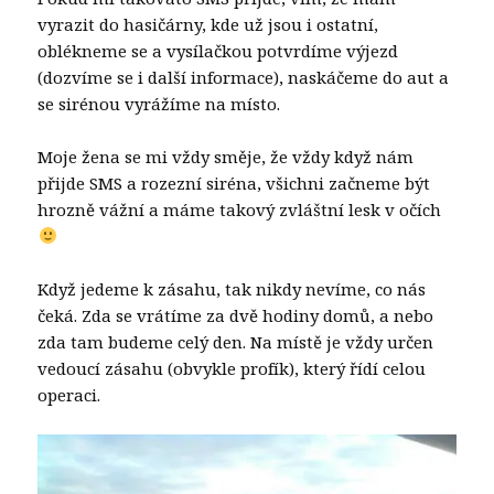
vyrazit do hasičárny, kde už jsou i ostatní,
oblékneme se a vysílačkou potvrdíme výjezd
(dozvíme se i další informace), naskáčeme do aut a
se sirénou vyrážíme na místo.
Moje žena se mi vždy směje, že vždy když nám
přijde SMS a rozezní siréna, všichni začneme být
hrozně vážní a máme takový zvláštní lesk v očích
Když jedeme k zásahu, tak nikdy nevíme, co nás
čeká. Zda se vrátíme za dvě hodiny domů, a nebo
zda tam budeme celý den. Na místě je vždy určen
vedoucí zásahu (obvykle profík), který řídí celou
operaci.