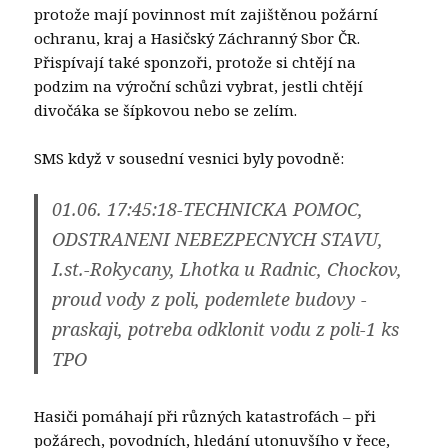
protože mají povinnost mít zajištěnou požární
ochranu, kraj a Hasičský Záchranný Sbor ČR.
Přispívají také sponzoři, protože si chtějí na
podzim na výroční schůzi vybrat, jestli chtějí
divočáka se šípkovou nebo se zelím.
SMS když v sousední vesnici byly povodně:
01.06. 17:45:18-TECHNICKA POMOC,
ODSTRANENI NEBEZPECNYCH STAVU,
I.st.-Rokycany, Lhotka u Radnic, Chockov,
proud vody z poli, podemlete budovy -
praskaji, potreba odklonit vodu z poli-1 ks
TPO
Hasiči pomáhají při různých katastrofách – při
požárech, povodních, hledání utonuvšího v řece,