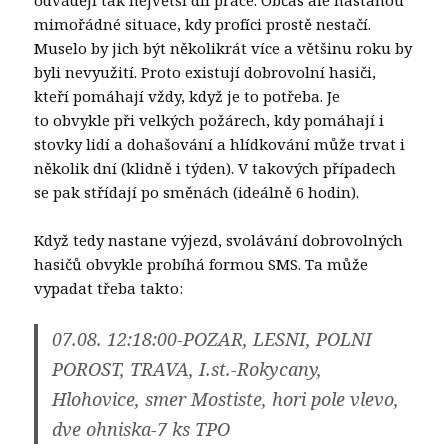
mimořádné situace, kdy profíci prostě nestačí.
Muselo by jich být několikrát více a většinu roku by
byli nevyužití. Proto existují dobrovolní hasiči,
kteří pomáhají vždy, když je to potřeba. Je
to obvykle při velkých požárech, kdy pomáhají i
stovky lidí a dohašování a hlídkování může trvat i
několik dní (klidně i týden). V takových případech
se pak střídají po směnách (ideálně 6 hodin).
Když tedy nastane výjezd, svolávání dobrovolných
hasičů obvykle probíhá formou SMS. Ta může
vypadat třeba takto:
07.08. 12:18:00-POZAR, LESNI, POLNI
POROST, TRAVA, I.st.-Rokycany,
Hlohovice, smer Mostiste, hori pole vlevo,
dve ohniska-7 ks TPO