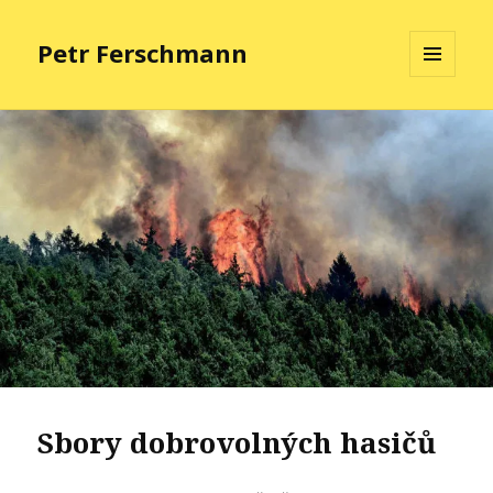
Petr Ferschmann
MENU
A
WIDGETY
Sbory dobrovolných hasičů