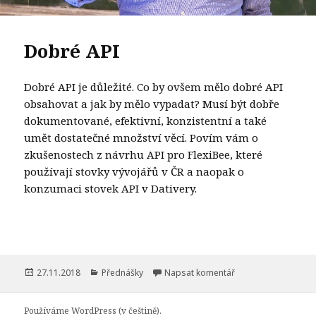
Dobré API
Dobré API je důležité. Co by ovšem mělo dobré API
obsahovat a jak by mělo vypadat? Musí být dobře
dokumentované, efektivní, konzistentní a také
umět dostatečné množství věcí. Povím vám o
zkušenostech z návrhu API pro FlexiBee, které
používají stovky vývojářů v ČR a naopak o
konzumaci stovek API v Dativery.
Publikováno:
Rubriky:
pro text s názvem D
27.11.2018
Přednášky
Napsat komentář
Používáme WordPress (v češtině).